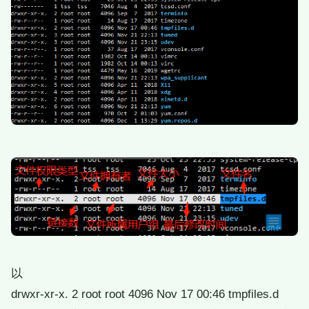
以
drwxr-xr-x. 2 root root 4096 Nov 17 00:46 tmpfiles.d