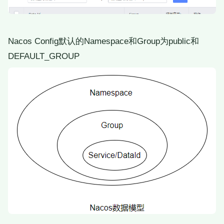
Nacos Config默认的Namespace和Group为public和
DEFAULT_GROUP