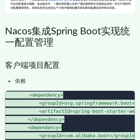
Nacos集成Spring Boot实现统
一配置管理
客户端项目配置
依赖
        <dependency>

            <groupId>org.springframework.boot</g
            <artifactId>spring-boot-starter-web<
        </dependency>

        <dependency>

            <groupId>com.alibaba.boot</groupId>
