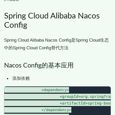
Spring Cloud Alibaba Nacos
Config
Spring Cloud Alibaba Nacos Config是Spring Cloud生态
中的Spring Cloud Config替代方法
Nacos Config的基本应用
添加依赖
		<dependency>

			<groupId>org.springframework.boot</groupId>

			<artifactId>spring-boot-starter-web</artifactId>

		</dependency>
