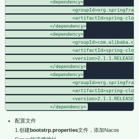
		<dependency>

			<groupId>org.springframework.cloud</groupId>

			<artifactId>spring-cloud-starter</artifactId>

		</dependency>

		<dependency>

			<groupId>com.alibaba.cloud</groupId>

			<artifactId>spring-cloud-starter-alibaba-nacos-config</artifactId>

			<version>2.1.1.RELEASE</version>

		</dependency>

		<dependency>

			<groupId>org.springframework.cloud</groupId>

			<artifactId>spring-cloud-context</artifactId>

			<version>2.1.1.RELEASE</version>

配置文件
1.创建
bootstrp.properties
文件，添加Nacos