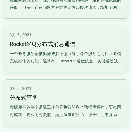
获取，但是会存在问题客户端需要发起多次请求，增加了网络
通信成本及客户端处理的复杂性服务鉴权会分布在每个微服务
中处理不同的服务采用的协议可能不同，http、RPC等，需要
进行适配API网关的作用统一认证鉴权包含身份和权限2部分鉴
3月 6, 2021
权过程灰度发布（金丝
RocketMQ分布式消息通信
一个业务服务会被拆分成多个微服务，各个服务之间相互通信
完成整体的功能，通常有：Http/RPC通信优点：实时通信缺
点：服务之间耦合性高消息通信优点：降低耦合，提高系统处
理能力缺点：非实时通信提高系统处理能力为非核心业务从主
流程中剥离出来异步处理，节省核心业务资源时间什么是
3月 5, 2021
RocketMQ什么是Roc
分布式事务
数据库事务单个逻辑工作单元执行的多个数据库操作，要么同
时成功，要么同时失败，满足ACID特性A：原子性，事务为原
子工作单元，不可分割，要么全部成功，要么全部失败C：一
致性，事务完成时，所有数据都必须保持一致I：隔离性，并发