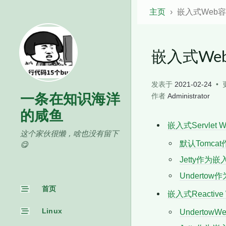
主页
嵌入式Web
嵌入式We
发表于
2021-02-24
一条在知识海洋
作者
Administrator
的咸鱼
嵌入式Servlet 
这个家伙很懒，啥也没有留下
默认Tomcat
😋
Jetty作为嵌入
Undertow
首页
嵌入式Reactiv
Linux
UndertowW