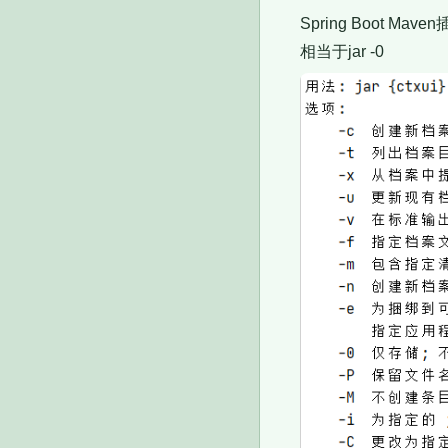
Spring Boot M
相当于jar -0