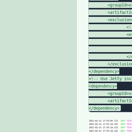
	<groupId>org.springframework.boot</groupId>

	<artifactId>spring-boot-starter-web</artifactId>

	<exclusions>

		<!-- Exclude the Tomcat dependency -->

		<exclusion>

			<groupId>org.springframework.boo
			<artifactId>spring-boot-starter-tomcat<
		</exclusion>

	</exclusions>

</dependency>

<!-- Use Jetty inst
<dependency>

	<groupId>org.springframework.boot</groupId>

	<artifactId>spring-boot-starter-jetty</artifactId>
