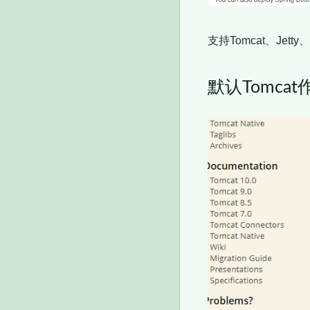
支持Tomcat、Jetty
默认Tomcat