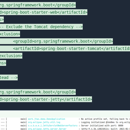
t</groupId>

/artifactId>

ead -->
