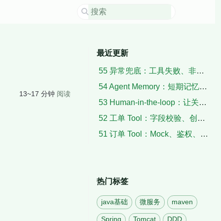
最近更新
55 异常兜底：工具失败、非法输出、空检索与超时
54 Agent Memory：短期记忆、用户上下文与摘要
13~17 分钟
阅读
53 Human-in-the-loop：让关键动作暂停、确认与恢复
52 工单 Tool：字段校验、创建结果与失败补偿
51 订单 Tool：Mock、鉴权、状态解析与脱敏
热门标签
java基础
微服务
maven
Spring
Tomcat
DDD