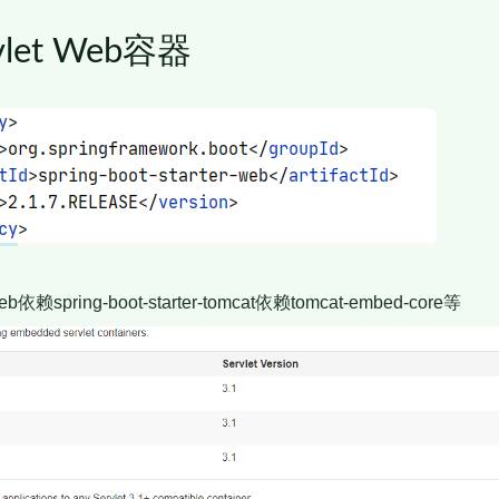
let Web容器
r-web依赖spring-boot-starter-tomcat依赖tomcat-embed-core等