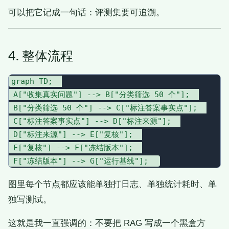
可以把它记成一句话：评测集要可追溯。
4. 整体流程
graph TD;  

 A["收集真实问题"] --> B["分类筛选 50 个"];  

 B["分类筛选 50 个"] --> C["标注答案事实点"];  

 C["标注答案事实点"] --> D["标注来源"];  

 D["标注来源"] --> E["复核"];  

 E["复核"] --> F["冻结版本"];  

图里每个节点都应该能单独打日志、单独统计耗时、单
独写测试。
这就是我一直强调的：不要把 RAG 写成一个黑盒方