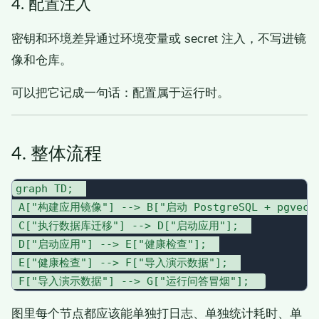
4. 配置注入
密钥和环境差异通过环境变量或 secret 注入，不写进镜
像和仓库。
可以把它记成一句话：配置属于运行时。
4. 整体流程
graph TD;  

 A["构建应用镜像"] --> B["启动 PostgreSQL + pgvecto
 C["执行数据库迁移"] --> D["启动应用"];  

 D["启动应用"] --> E["健康检查"];  

 E["健康检查"] --> F["导入演示数据"];  

图里每个节点都应该能单独打日志、单独统计耗时、单