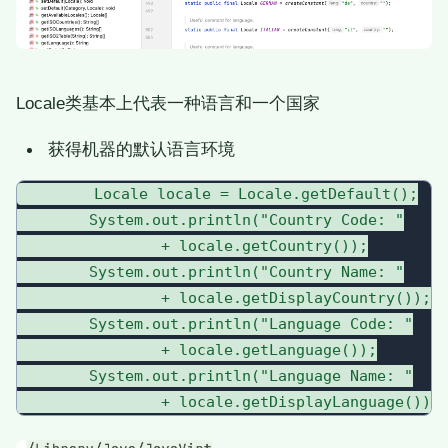
Locale类基本上代表一种语言和一个国家
获得机器的默认语言环境
        Locale locale = Locale.getDefault();

        System.out.println("Country Code: "

                + locale.getCountry());

        System.out.println("Country Name: "

                + locale.getDisplayCountry());

        System.out.println("Language Code: "

                + locale.getLanguage());

        System.out.println("Language Name: "
