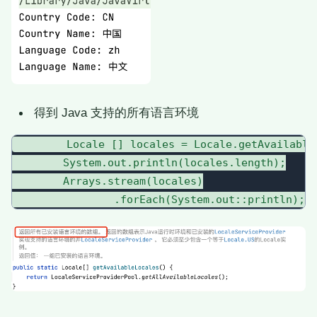
得到 Java 支持的所有语言环境
        Locale [] locales = Locale.getAvailableL
        System.out.println(locales.length);

        Arrays.stream(locales)
