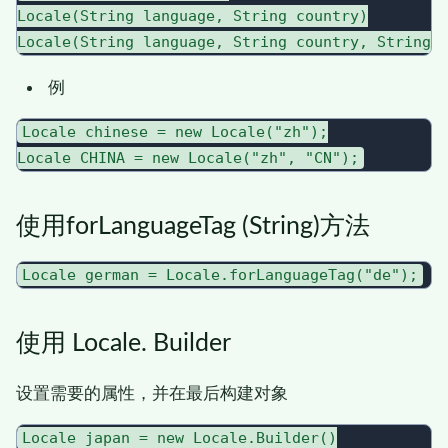
Locale(String language, String country)

例
Locale chinese = new Locale("zh");

使用forLanguageTag (String)方法
使用 Locale. Builder
设置需要的属性，并在最后构建对象
Locale japan = new Locale.Builder()
