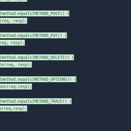
(method.equals(METHOD_POST)) {

(req, resp);

(method.equals(METHOD_PUT)) {

eq, resp);

(method.equals(METHOD_DELETE)) {

te(req, resp);

(method.equals(METHOD_OPTIONS)) {

ons(req,resp);

(method.equals(METHOD_TRACE)) {

e(req,resp);
