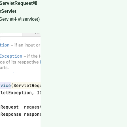
vletRequest和
rvlet
中的service()