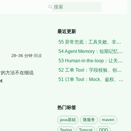
最近更新
55 异常兜底：工具失败、非法输出、空检索与超时
54 Agent Memory：短期记忆、用户上下文与摘要
28~36 分钟
阅读
53 Human-in-the-loop：让关键动作暂停、确认与恢复
52 工单 Tool：字段校验、创建结果与失败补偿
过时的方法不在细说
51 订单 Tool：Mock、鉴权、状态解析与脱敏
t
热门标签
java基础
微服务
maven
Spring
Tomcat
DDD