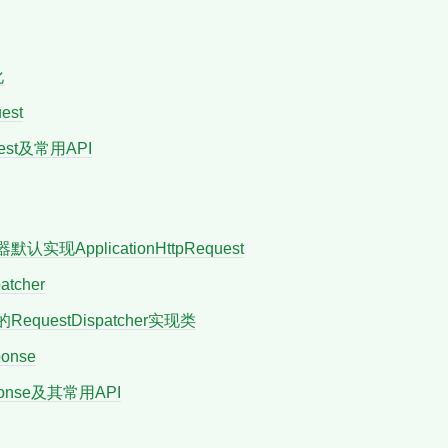
化
est
uest及常用API
器默认实现ApplicationHttpRequest
atcher
的RequestDispatcher实现类
ponse
sponse及其常用API