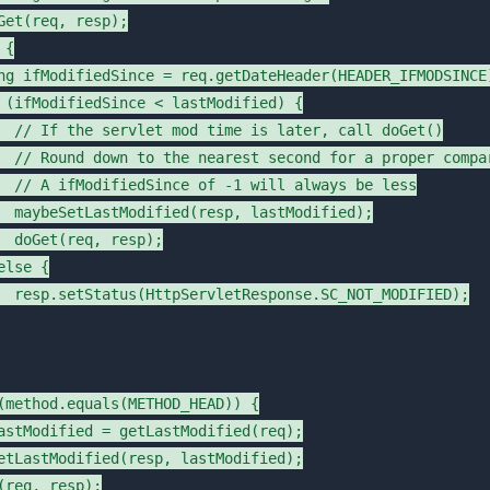
Get(req, resp);

{

ng ifModifiedSince = req.getDateHeader(HEADER_IFMODSINCE)
 (ifModifiedSince < lastModified) {

  // If the servlet mod time is later, call doGet()

  // Round down to the nearest second for a proper compar
  // A ifModifiedSince of -1 will always be less

  maybeSetLastModified(resp, lastModified);

  doGet(req, resp);

lse {

  resp.setStatus(HttpServletResponse.SC_NOT_MODIFIED);

(method.equals(METHOD_HEAD)) {

astModified = getLastModified(req);

etLastModified(resp, lastModified);

(req, resp);
