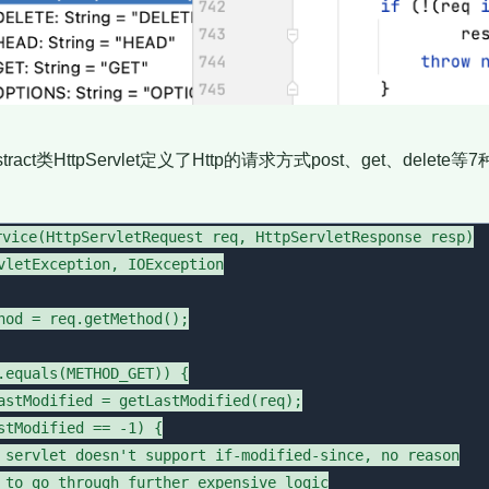
tract类HttpServlet定义了Http的请求方式post、get、delet
rvice(HttpServletRequest req, HttpServletResponse resp)

vletException, IOException

hod = req.getMethod();

.equals(METHOD_GET)) {

astModified = getLastModified(req);

stModified == -1) {

 servlet doesn't support if-modified-since, no reason

 to go through further expensive logic
