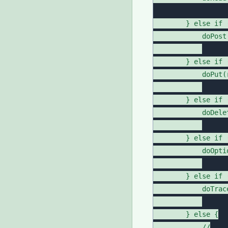
        } else if 
            doPost
        } else if 
            doPut(r
        } else if 
            doDele
        } else if 
            doOpti
        } else if 
            doTrac
        } else {

            //
