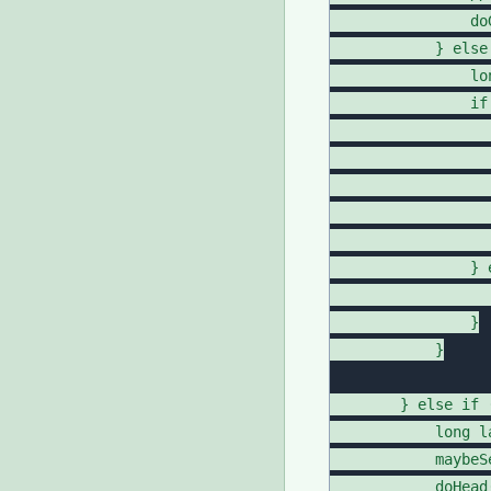
                do
            } else 
                lo
                if
                  
                  
                  
                  
                  
                } e
                  
                }

            }

        } else if 
            long l
            maybeS
            doHead