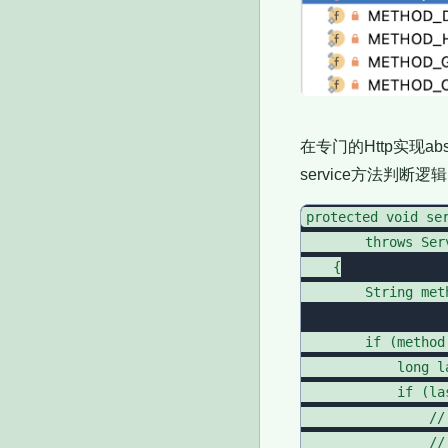
在专门的Http实现abs
service方法判断逻辑
protected void se
        throws Ser
    {

        String met
        if (method
            long l
            if (la
                //
                //