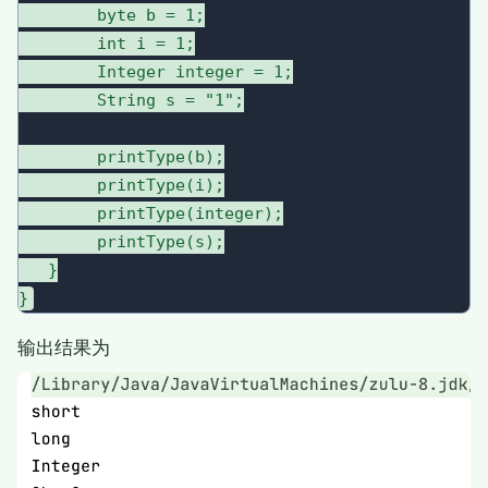
        byte b = 1;

        int i = 1;

        Integer integer = 1;

        String s = "1";

        printType(b);

        printType(i);

        printType(integer);

        printType(s);

   }

输出结果为