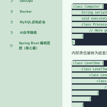
DevOps
class Computer {

Docker
     String serialN
     void executeC
MySQL必知必会
     class Processo
         // Here g
AI自学路线
     }

Spring Boot 编程思
想（核心篇）
内部类也被称为嵌套
class LevelOne {

     class LevelTwo
         class Leve
             class
                 /
             }

         }

     }
