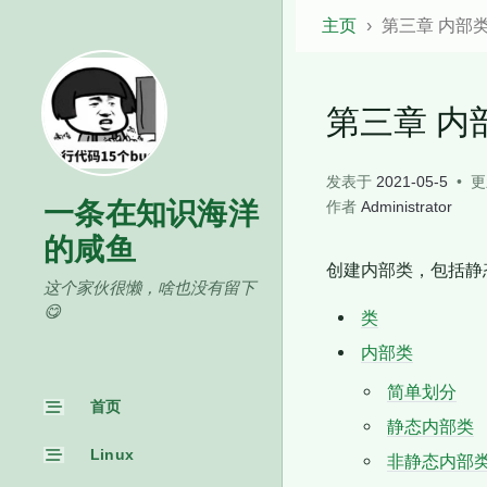
主页
第三章 内部
第三章 内
发表于
2021-05-5
更
一条在知识海洋
作者
Administrator
的咸鱼
创建内部类，包括静
这个家伙很懒，啥也没有留下
😋
类
内部类
简单划分
首页
静态内部类
Linux
非静态内部