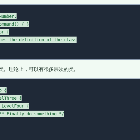
umber;

ommand() { }

r {

oes the definition of the class

类。理论上，可以有很多层次的类。
 {

lThree {

 LevelFour {

** Finally do something */
