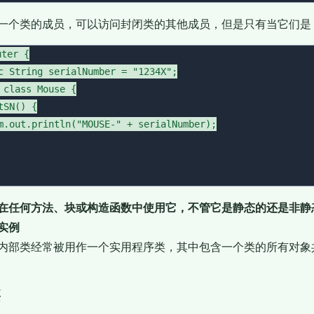
一个类的成员，可以访问封闭类的其他成员，但是只有当它们是 ST
ter {

c String serialNumber = "1234X";

 class Mouse {

SN() {

m.out.println("MOUSE-" + serialNumber);

在任何方法、块或构造函数中使用它，不管它是静态的还是非静
实例
内部类经常被用作一个实用程序类，其中包含一个类的所有对象
类