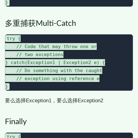
多重捕获Multi-Catch
try {

    // Code that may throw one or

    // two exceptions

} catch(Exception1 | Exception2 e) {

    // Do something with the caught

    // exception using reference e

要么选择Exception1，要么选择Exception2
Finally
try {
