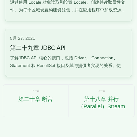
通过使用 Locale 对象读取和设置 Locale。创建并读取属性文
件。为每个区域设置构建资源包，并在应用程序中加载资源
包。本地化设置语言环境本地化设计一个能够处理不同语言和
地区的应用程序。最常见的是消息、日期和数字。
java.util.LocaleLocale类基本上代表一种语言和一个国家获得
5月 27, 2021
机
第二十九章 JDBC API
了解JDBC API 核心的接口，包括 Driver、 Connection、
Statement 和 ResultSet 接口及其与提供者实现的关系。使用
DriverManager 类(包括 JDBC URL)标识连接到数据库所需的
组件。从数据库提交查询和读取结果，包括创建语句、返回结
果集、遍历
下一篇
上一篇
第二十章 断言
第十八章 并行
（Parallel）Stream