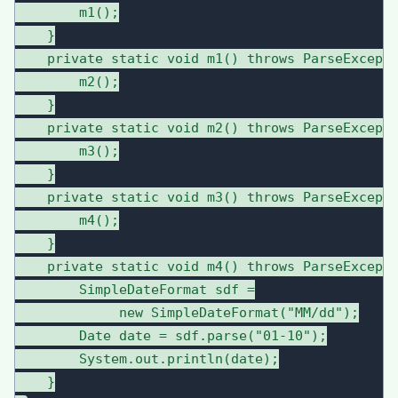
        m1();

    }

    private static void m1() throws ParseExcepti
        m2();

    }

    private static void m2() throws ParseExcepti
        m3();

    }

    private static void m3() throws ParseExcepti
        m4();

    }

    private static void m4() throws ParseExcepti
        SimpleDateFormat sdf =

             new SimpleDateFormat("MM/dd");

        Date date = sdf.parse("01-10");

        System.out.println(date);

    }
