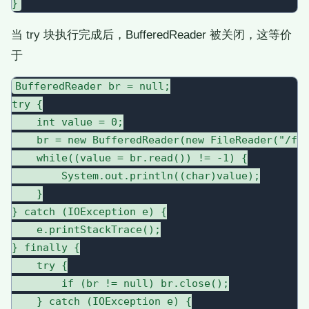
当 try 块执行完成后，BufferedReader 被关闭，这等价
于
BufferedReader br = null;

try {

    int value = 0;

    br = new BufferedReader(new FileReader("/fil
    while((value = br.read()) != -1) {

        System.out.println((char)value);

    }

} catch (IOException e) {

    e.printStackTrace();

} finally {

    try {

        if (br != null) br.close();

    } catch (IOException e) {
