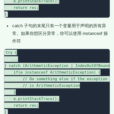
    e.printStackTrace();

    return res;

catch 子句的末尾只有一个变量用于声明的所有异
常。如果你想区分异常，你可以使用 instanceof 操
作符
try {

   ...

} catch (ArithmeticException | IndexOutOfBoundsE
    if(e instanceof ArithmeticException) {

        // Do something else if the exception ty
        // is ArithmeticException

    }

    e.printStackTrace();

    return res;
