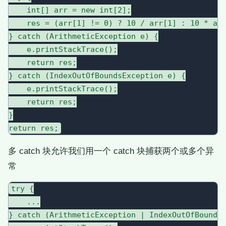
    int[] arr = new int[2];

    res = (arr[1] != 0) ? 10 / arr[1] : 10 * arr
} catch (ArithmeticException e) {

    e.printStackTrace();

    return res;

} catch (IndexOutOfBoundsException e) {

    e.printStackTrace();

    return res;

}

多 catch 块允许我们用一个 catch 块捕获两个或多个异
常
try {

    ...

} catch (ArithmeticException | IndexOutOfBoundsE