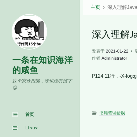
主页
深入理解Jav
深入理解J
发表于
2021-01-22
一条在知识海洋
作者
Administrator
的咸鱼
P124 11行，-X-log:g
这个家伙很懒，啥也没有留下
😋
书籍笔误错误
首页
Linux