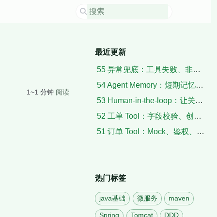
最近更新
55 异常兜底：工具失败、非法输出、空检索与超时
54 Agent Memory：短期记忆、用户上下文与摘要
1~1 分钟
阅读
53 Human-in-the-loop：让关键动作暂停、确认与恢复
52 工单 Tool：字段校验、创建结果与失败补偿
51 订单 Tool：Mock、鉴权、状态解析与脱敏
热门标签
java基础
微服务
maven
Spring
Tomcat
DDD